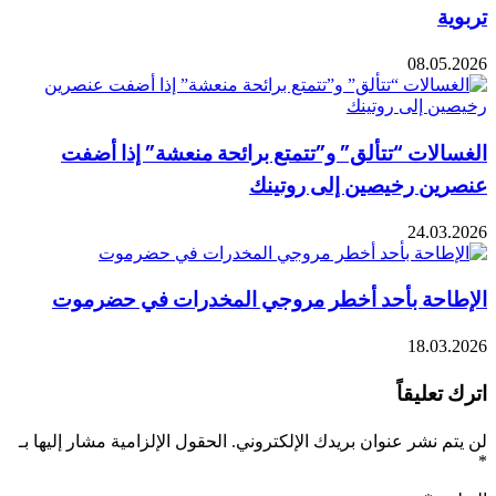
08.0
ات “تتألق” و”تتمتع برائحة منعشة” إذا أضفت
ن رخيصين إلى روتينك
24.0
حة بأحد أخطر مروجي المخدرات في حضرموت
18.0
ليقاً
نشر عنوان بريدك الإلكتروني.
الحقول الإلزامية مشار إليها بـ