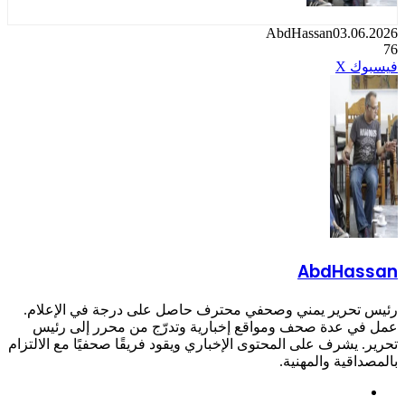
AbdHassan
03.0
طباعة
تيلقرام
لينكدإن
واتساب
ماسنجر
ماسنجر
مشاركة
بينتيريست
ك
X
عبر
البريد
AbdHa
حرير يمني وصحفي محترف حاصل على درجة في الإعلام.
 عدة صحف ومواقع إخبارية وتدرّج من محرر إلى رئيس
يشرف على المحتوى الإخباري ويقود فريقًا صحفيًا مع الالتزام
قية والمهنية.
وقع