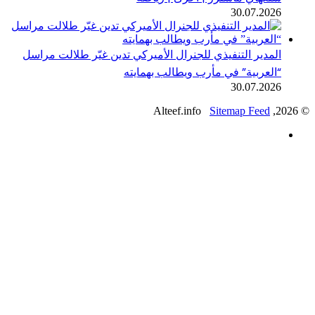
30.07.202
لمدير التنفيذي للجنرال الأميركي تدين غيّر طلالت مراسل
العربية” في مأرب ويطالب بهمايته
30.07.202
Sitemap Feed
يسبوك
ك