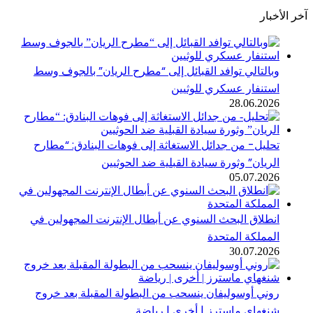
خبار
بالتالي توافد القبائل إلى “مطرح الريان” بالجوف وسط
ستنفار عسكري للوثيين
28.06.202
حليل- من جدائل الاستغاثة إلى فوهات البنادق: “مطارح
لريان” وثورة سيادة القبلية ضد الحوثيين
05.07.202
نطلاق البحث السنوي عن أبطال الإنترنت المجهولين في
لمملكة المتحدة
30.07.202
وني أوسوليفان ينسحب من البطولة المقبلة بعد خروج
نغهاي ماسترز | أخرى | رياضة