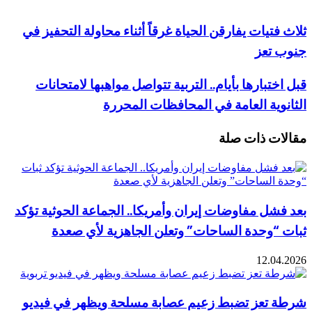
لويب
تيات يفارقن الحياة غرقاً أثناء محاولة التحفيز في
تعز
تبارها بأيام.. التربية تتواصل مواهبها لامتحانات
ية العامة في المحافظات المحررة
ت ذات صلة
ل مفاوضات إيران وأمريكا.. الجماعة الحوثية تؤكد
“وحدة الساحات” وتعلن الجاهزية لأي صعدة
12.0
تعز تضبط زعيم عصابة مسلحة ويظهر في فيديو