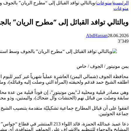
الرئيسية
/
منوعات
/
وبالتالي توافد القبائل إلى “مطرح الريان” بالجوف
منوعات
وبالتالي توافد القبائل إلى “مطرح الريان” ب
AbdHassan
28.06.2026
3٬349
يمن مونيتور / الجوف / خاص
محافظة الجوف (شمالي اليمن) العاشرة عملياً شهرياً غير كبير لليوم
اطلقه الشيخ حمد فدغم ولحيقته (المرأة التي وصلت إليه وقبائله)،
وهي مصادر قبلية ومحلية لـ”يمن مونيتور”، إن فوداً قبلية من عدة مح
سابقة وصلت من قبائل نهم (الحنشات وآل ضحاك)، واليمتين، وذو محمد،
اتفقوا على أن قبائل المطارح جماعية تشكيليّة متقدمة بتنصيب الشيخ
جماعة الحوثيين.
دعا عميد عبدالله الحمزة، قائد الل
المشايخ والوجهاء للتنظيم والإشراف على الجماهير المتوافدة، أي مشم