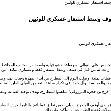
 وسط استنفار عسكري للوثيين
الجوف وسط استنفار عسكري للوثيين
 الخامس على التوالي، مع توافد حشو قبلية واسعة من مختلف المحافظات
 وما زالت له من قبل في صنعاء وسط استنفار فقط وعسكري مكثف من ق
افظات يمنية، وصلت اليوم إلى المطرح من أبناء المهرة وقبائل نهد، و
 والعمالسة، وآل حمد، في تكرار ساعة التضامن القبلي العابر للمناط
 “فرج بن حجرة المرزوقي” ساهموا للمطارح، بهدف توحيد القيادة، وتن
واء 213 المنتشر في قطاع “جواس” (والذي أوقف المطرح القبلي ضمن نطاق عملياته) وال
ولات كقطع الطورات، أو التأكيد على ذلك.