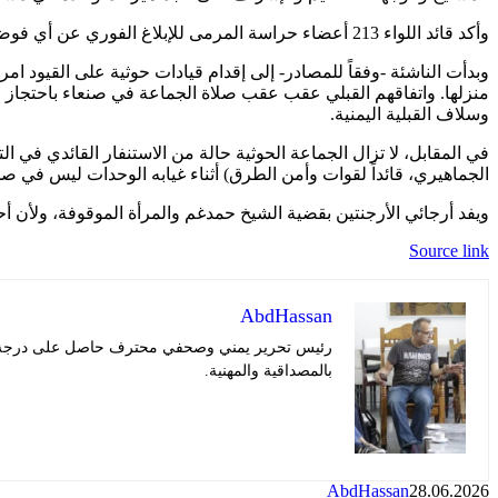
وأكد قائد اللواء 213 أعضاء حراسة المرمى للإبلاغ الفوري عن أي فوضى، بالتأكيد أن “نجاح المطرح وقوته في انضباطه، والتزامه بالأم عراف القبلية والقانون، للجلوس على كرامة الناس ومصالحهم”.
وبدأت الناشئة -وفقاً للمصادر- إلى إقدام قيادات حوثية على القيود ام
منزلها. واتفاقهم القبلي عقب عقب صلاة الجماعة في صنعاء باحتجاز الش
وسلاف القبلية اليمنية.
في المقابل، لا تزال الجماعة الحوثية حالة من الاستنفار القائدي ف
الجماهيري، قائداً لقوات وأمن الطرق) أثناء غيابه الوحدات ليس في ص
ويفد أرجائي الأرجنتين بقضية الشيخ حمدغم والمرأة الموقوفة، ولأن أ
Source link
AbdHassan
رئيس تحرير يمني وصحفي محترف حاصل على درجة في ا
بالمصداقية والمهنية.
AbdHassan
28.06.2026