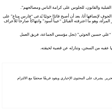
وف لإنصافها أتا، بعد أن أصبح قائدًا حوثيًا يُدعى “فارس مناع” على
ة، وهو ما اعترفته القبائل “عيباً أسود” وانتهاكاً صارخاً للأعراف
خراً “علي حسين الحوثي” (نجل مؤسس الجماعة، فريق العمل
ها عقبه من السجن، وتنازله عن قضية لحيقته.
يشرف على المحتوى الإخباري ويقود فريقًا صحفيًا مع الالتزام