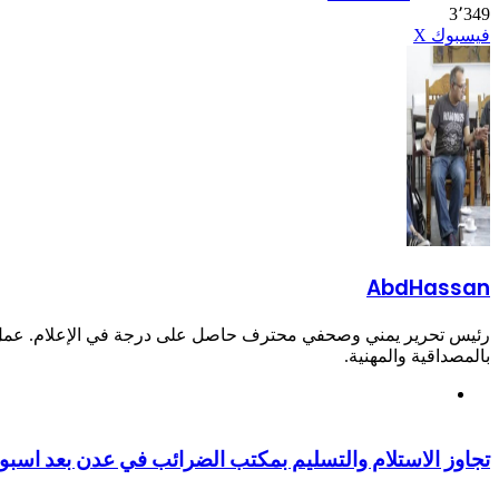
3٬349
طباعة
تيلقرام
لينكدإن
واتساب
ماسنجر
ماسنجر
مشاركة
بينتيريست
فيسبوك
X
عبر
البريد
AbdHassan
رئيس تحرير يمني وصحفي محترف حاصل على درجة في الإعلام. عمل في 
بالمصداقية والمهنية.
موقع
الويب
تجاوز الاستلام والتسليم بمكتب الضرائب في عدن بعد اسبو