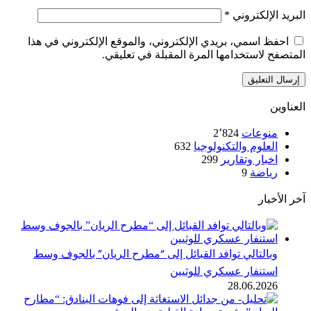
الإلكتروني
*
ظ اسمي، بريدي الإلكتروني، والموقع الإلكتروني في هذا
 لاستخدامها المرة المقبلة في تعليقي.
ن
نوعات
2٬824
لعلوم والتكنولوجيا
632
خبار وتقارير
299
ياضة
9
خبار
بالتالي توافد القبائل إلى “مطرح الريان” بالجوف وسط
ستنفار عسكري للوثيين
28.06.202