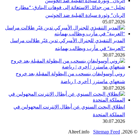
حليل- من جدائل الاستغاثة إلى فوهات البنادق: “مطارح
لريان” وثورة سيادة القبلية ضد الحوثيين
05.07.202
لمدير التنفيذي للجنرال الأميركي تدين غيّر طلالت مراسل
العربية” في مأرب ويطالب بهمايته
30.07.202
وني أوسوليفان ينسحب من البطولة المقبلة بعد خروج
نغهاي ماسترز | أخرى | رياضة
30.07.202
نطلاق البحث السنوي عن أبطال الإنترنت المجهولين في
لمملكة المتحدة
30.07.202
Sitemap Feed