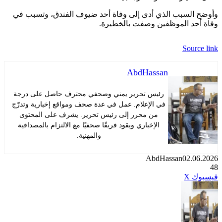
السبب الذي أدى إلى وفاة أحد ضيوف الفندق، وتسبب في
حد الموظفين وصفت بالخطيرة.
Sour
AbdHassan
رئيس تحرير يمني وصحفي محترف حاصل على درجة
في الإعلام. عمل في عدة صحف ومواقع إخبارية وتدرّج
من محرر إلى رئيس تحرير. يشرف على المحتوى
الإخباري ويقود فريقًا صحفيًا مع الالتزام بالمصداقية
والمهنية.
AbdHassan
02.0
طباعة
تيلقرام
لينكدإن
واتساب
ماسنجر
ماسنجر
مشاركة
بينتيريست
ك
X
عبر
البريد