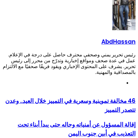
AbdHa
حرير يمني وصحفي محترف حاصل على درجة في الإعلام.
 عدة صحف ومواقع إخبارية وتدرّج من محرر إلى رئيس
يشرف على المحتوى الإخباري ويقود فريقًا صحفيًا مع الالتزام
قية والمهنية.
وقع
لويب
مخالفة تموينية وسعرية في التمييز خلال العيد.. وعدن
التمييز
المسؤول عن أمنياته وحاله حتى يبدأ أبناء تحت
يب في أبين جنوب اليمن