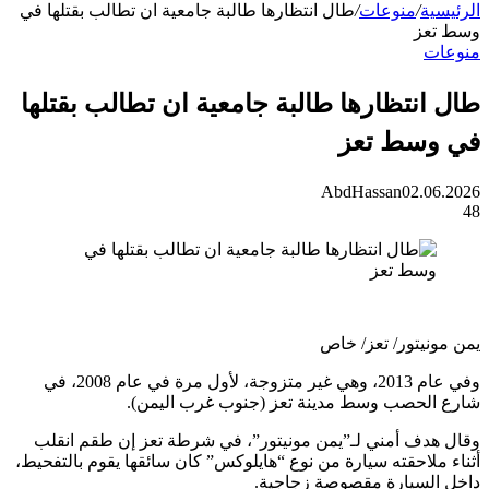
ة
/
منوعات
/
طال انتظارها طالبة جامعية ان تطالب بقتلها في
عز
ت
نتظارها طالبة جامعية ان تطالب بقتلها
سط تعز
AbdHassan
02.0
نيتور/ تعز/ خاص
وفي عام 2013، وهي غير متزوجة، لأول مرة في عام 2008، في
لحصب وسط مدينة تعز (جنوب غرب اليمن).
دف أمني لـ”يمن مونيتور”، في شرطة تعز إن طقم انقلب
لاحقته سيارة من نوع “هايلوكس” كان سائقها يقوم بالتفحيط،
لسيارة مقصوصة زجاجية.