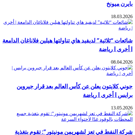
ميونخ
18.0
 “ثلاثية” لديفيد هاي تناولتها هيلين فلاناغان الدامعة
 | رياضة
08.0
لايتون يعلن عن كأس العالم بعد قرار جيروين
| أخرى | رياضة
13.0
لنفط في تعز لشهريمن مونيتور”: تقوم بتغذية