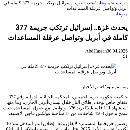
ة
/
منوعات
/
يحدث غزة.. إسرائيل ترتكب جريمة 377 كاملة في
وتواصل عرقلة المساعدات
ت
يحدث غزة.. إسرائيل ترتكب جريمة 377
ة في أبريل وتواصل عرقلة المساعدات
AbdHassan
30.0
يتور/قسم الأخبار
حاكمت حكومة غزة، الخميس، المحكمة الجنائية الدولية رقم 377
خاص بوقف إطلاق النار خلال نيسان/أبريل الجاري، وما منها
استشهاد 111 فلسطينيًا يريد 376، وتواصل مع حقوق المساعدة حيث
شاحنة فولكس فاجن الأصلية.
وضمن خروقاتها المستمرة لاتفاق وقف إطلاق النار المذهل منذ 10
أكتوبر/ تشرين الأول 2025، قتلت إسرائيل، بقصف إطلاق النار، 824