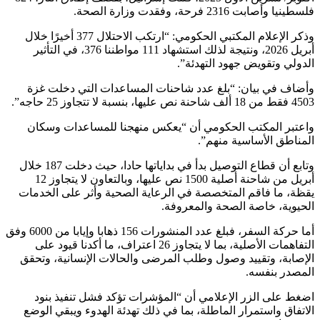
2316 فرحة، وفقدت وزارة الصحة.
وذكر الإعلام المكتبي الحكومي: “ارتكب الاحتلال 377 أخيرًا خلال
أبريل 2026، ونتيجة لذلك استشهاد 111 مواطننا 376، في التأثير
وتقويض جهود التهدئة”.
في بيان: “بلغ عدد شاحنات المساعدات التي دخلت غزة
 المكتب الحكومي أن “يعكس منهجنا للمساعدات وسكان
ق الأساسية منهم”.
وتابع أن قطاع التوصيل بدأ في بداياتها حادا، حيث دخلت 187 خلال
أبريل من شاحنة أصلية 1500 نص عليها، وبالتعاون لا يتجاوز 12
ما فاقم المتخصصة في الرعاية الصحية وأثر على الخدمات
ة، خاصة الصحة والمعروفة.
أما حركة السفر، فبلغ عدد المنشورات 156 ذهابا وإيابا من 6000 وفق
التفاهمات الأصلية، بما لا يتجاوز 26 اعتراف، ما أكدنا قيود على
ة، وتقييد وصول وطلب المرضى والحالات الإنسانية، وتحقق
 بنفسه.
لى الزر الإعلامي أن “المؤشرات تؤكد فشل تنفيذ بنود
 واستمرار الماطلة، بما في ذلك تهدئة الهدوء ويبقي الوضع