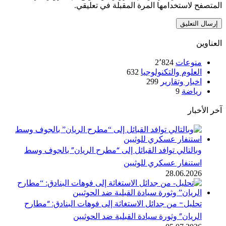
 لاستخدامها المرة المقبلة في تعليقي.
ن
نوعات
2٬824
لعلوم والتكنولوجيا
632
خبار وتقارير
299
ياضة
9
خبار
بالتالي توافد القبائل إلى “مطرح الريان” بالجوف وسط
ستنفار عسكري للوثيين
28.06.202
حليل- من جدائل الاستغاثة إلى فوهات البنادق: “مطارح
لريان” وثورة سيادة القبلية ضد الحوثيين