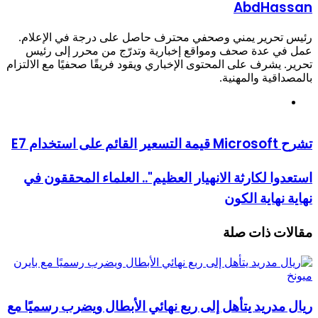
AbdHa
حرير يمني وصحفي محترف حاصل على درجة في الإعلام.
 عدة صحف ومواقع إخبارية وتدرّج من محرر إلى رئيس
يشرف على المحتوى الإخباري ويقود فريقًا صحفيًا مع الالتزام
قية والمهنية.
وقع
لويب
دام E7
ا لكارثة الانهيار العظيم".. العلماء المحققون في
نهاية الكون
ت ذات صلة
دريد يتأهل إلى ربع نهائي الأبطال ويضرب رسميًا مع