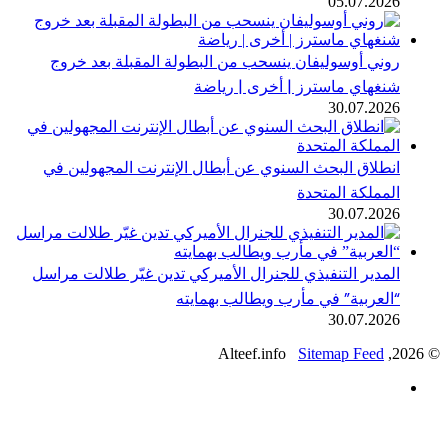
05.07.202
وني أوسوليفان ينسحب من البطولة المقبلة بعد خروج
نغهاي ماسترز | أخرى | رياضة
30.07.202
نطلاق البحث السنوي عن أبطال الإنترنت المجهولين في
لمملكة المتحدة
30.07.202
لمدير التنفيذي للجنرال الأميركي تدين غيّر طلالت مراسل
العربية” في مأرب ويطالب بهمايته
30.07.202
Sitemap Feed
يسبوك
ك