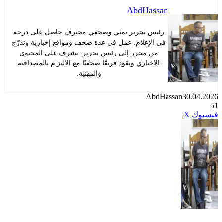
AbdHassan
رئيس تحرير يمني وصحفي محترف حاصل على درجة
في الإعلام. عمل في عدة صحف ومواقع إخبارية وتدرّج
من محرر إلى رئيس تحرير. يشرف على المحتوى
الإخباري ويقود فريقًا صحفيًا مع الالتزام بالمصداقية
والمهنية.
AbdHassan
30.0
طباعة
تيلقرام
لينكدإن
واتساب
ماسنجر
ماسنجر
مشاركة
بينتيريست
ك
X
عبر
البريد