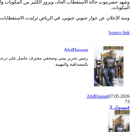
وشهد حضرموت حالة الاستقطاب الحاد، وبروز الكثير من المكونا
المكونات.
ومنذ الإعلان عن حوار جنوبي جنوبي، في الرياض تزايدت الاستقطابات
Source link
AbdHassan
رئيس تحرير يمني وصحفي محترف حاصل على درجة في ا
بالمصداقية والمهنية.
AbdHassan
07.05.2026
73
طباعة
تيلقرام
لينكدإن
واتساب
ماسنجر
ماسنجر
مشاركة
بينتيريست
فيسبوك
X
عبر
البريد