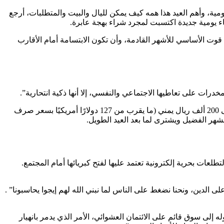
مية، وأهم العيد هذا همه كيف يمكن لليال والبيت والمتطلبات، أرجع
اء يومية جديدة اكتسبت لمجرد شراء بهجة عابرة.
وت الأساسي للأشهر القادمة، وأن تكون الابتسامة أمام الأقارب
مخدرات على تعاطيها الاجتماعي والنفسي، إلا أنها ذكية انتحارية”.
ونظراً لعدم غياب النظر تماماً، فقد وصل سعر الأضحية (الخروف) في اليمن إلى متوسط ​​200 دولار أمريكي في عام 2025، وبعضها في تعز إلى 200 ألف ريال يمني (ما يقرب من 127 دولارًا أمريكيًا بسعر صرف
طلعات بحرية إلكترونية تعتمد عليها لفتح كبريائها أمام المجتمع.
الدين، ونحنا نضغط على الناس لما نبني الله لهم إيجوا يحاسبونا” .
 إلى سوق قائم على الائتمان العشوائي، الأمر الذي يدمر بانهيار