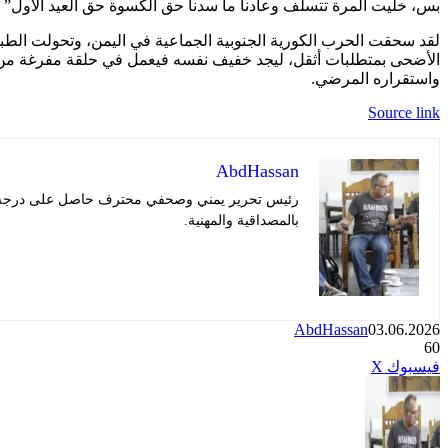
بس، خليت المرة تتسلف وعادنا ما سدنا حق الكسوة حق العيد الأول” 
لقد سحقت الحرب الكورية الجنوبية الجماعية في اليمن، وتحولت الطبقة
الأضحى بمتطلبات أثقل، ليجد خفيف نفسه فيعمل في حلقة مفرغة من “أقس
واستقراره المرضي.
Source link
AbdHassan
رئيس تحرير يمني وصحفي محترف حاصل على درجة في ا
بالمصداقية والمهنية.
AbdHassan
03.06.2026
60
طباعة
تيلقرام
لينكدإن
واتساب
ماسنجر
ماسنجر
مشاركة
بينتيريست
فيسبوك
X
عبر
البريد