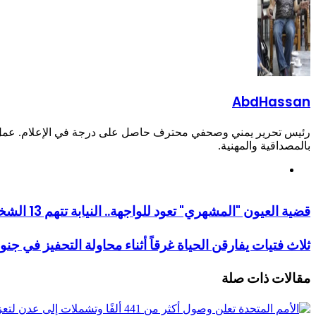
AbdHassan
رئيس تحرير يمني وصحفي محترف حاصل على درجة في الإعلام. عمل في 
بالمصداقية والمهنية.
موقع
الويب
قضية العيون "المشهري" تعود للواجهة.. النيابة تتهم 13 الشخصية في تعز(الأسماء والأدوار)
ثلاث فتيات يفارقن الحياة غرقاً أثناء محاولة التحفيز في جنو
مقالات ذات صلة