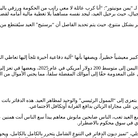
 “يمن مونيتور”: “أنا كرب عائلة لا معي راتب من الحكومة ورزقي باليو
ال، حيث برحيل العيد، ليجد نفسه مساهماً بلا تغطية مالية أمامه لقض
 بشكل متنوع، حيث يتم تحديد الفاصل أن “برستيج” العيد سيُقتطع من ق
 معيشياً خطيراً، ويصفها بأنها “آلية دفاعية أخيرة تلجأ إليها تعاطي ال
بتعزى إلى “الممول الرئيسي” والوحيد لمظاهر العيد. هذه الدفاتر باتت لت
 على مجاراة الزبائن بدافع القرابة أوتكافل الاجتماعي.
 العيد تعب، الناس ضابحين مابوش معاهم يبدأ سع الناس أنت همنين على 
شتري في سوق محكوم بالاضطرار.
، “تميز ديون الدفاتر في التنوع الشامل يتحرر بالكامل بالكامل، ويحوله