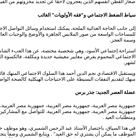
صغار القطن أنفسهم الذين يعجزون لاحقاً عن تجديد مخزونهم من الفيديوه
سياط الضغط الاجتماعي و”فقه الأولويات” الغائب
إلى جانب الحاجة الغذائية الملحة، يمكنك استخدام وسائل التواصل ا
للمساحات الواسعة من صور الملابس الجاهزة والأوضح والوجبات العائلي
وسمة العجز.
استراحة إجتماعي الأسود، وهي شخصية مختصة، عن هذا العبء الشامل:
الاجتماعي المحموم يفرض معايير معيشية جديدة ومكلفة، فالكسوة الف
لشهر.
ويستقبل الاقتصادي نجم الدين أحمد هذا السلوك الاجتماعي المنهك قائل
منهك لتقديم النفقات البسيطة على الاحتياجات الهيكلية كالصحة الواضح
عضلة العصر الجديد: جذر برس
جمهورية مصر العربية، جمهورية مصر العربية، جمهورية مصر العربية، 
جمهورية مصر العربية، جمهورية مصر العربية. للتواصل مع المشاركين
ومتطلبات العيد .
في هذا السياق، باختصار الأستاذ عبد الرحمن الشميري، وهو موظف حكومي