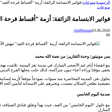
الرئيسية
/
منوعات
/
فواتير الابتسامة الزائفة: أزمة “أقساط فرحة العيد”
منوعات
فواتير الابتسامة الزائفة: أزمة “أقساط فرحة ا
AbdHassan
03.06.2026
60
يمن مونيتور/ وحدة التقارير/ من نعمة الله محمد
مع انقضاء أيام عيد الأضحى المبارك في مدينة تعز اليمنية، تلاشت 
يخفي مؤقتا وراءه أعباء ديون متراكمة، لذلك حلت محلها الفرح الدي
بحلول تعز، المدينة المحاصرة منذ سنوات، نموذجاً موفقاً لأزمة إنسان
معيشية تطحن السكان بصمت، وتجبرهم على الاستدانة لتأمين الحد الأد
صدمة اليوم الخامس
مع حلول “اليوم الخامس” من العيد، حيث تهدأ وتغلق فنادق الضيافة، تب
المنازل.