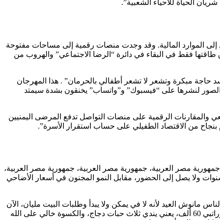
ريان الحياة للأحياء الشعبية”.
ل إلى الموارد المالية. وقد وجدت منصات رقمية إلى مساحات مفتوحة
ق طاقتها فقط في البقاء في دائرة “الرضا الاجتماعي” والهروب من
حاجة مبكرة وتشعر لا تشعر أطفالي بالحرمان” . هذا المهرجان
ف الصور لنشرها على “فيسبوك” و”واتساب” يخنقون بشدة سيمتد
تمعي والمقارنات الرقمية على منصات التواصل تدفع المرضى اليمنيين
ام بنجاح من الاقتصاد الطفيلي على حساب استقرار الأسرة”.
جمهورية مصر العربية، جمهورية مصر العربية، جمهورية مصر العربية،
وات ولا يصل إلى الحضور، مقابل النمو المجنون في أسعار الأضاحي
س مانوش العيد لأنه لا في يمكن ولا يبدأ وطلبات البيت مليان، الآن
الموظف ما يمكن أن يشتري له حق العيد” . ويتابع الشميري وصفاً بتجربة المرعبة التي تدفع للاستدانة: “لو قال بيشتري له جدي بـ 300 ألف وراتبي 60 ألف، يعني يندي ثلاث حبات دجاج، والكسوة خالي على الله