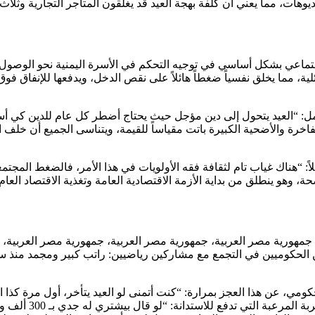
ات، مما يعني أن كلفة بهجة العيد قد يغلقون المتاجر التجارية وثلاث ش
لاجتماعي بشكل أساسي في توجيه التحكم في الأسرة اليمنية نحو الوصو
ة، مما يخلق نفسياً ضغطاً هائلاً على نقص الدخل، ويدفعها للإنفاق فو
 “العيد يتحول إلى دين مؤجل حيث يحتاج أضطر كل عام للدين كي أسد 
اخرة والأضحية الكبيرة باتت مقياساً للقيمة، ويتناسى الجميع أن خل
اً: “هناك غياب تام لثقافة فقه الأولويات في هذا الأمر، فالضغط المج
ة، وهو ينطلق من بداية الأزمة الاقتصادية العامة وتغذية الاقتصاد الع
جمهورية مصر العربية، جمهورية مصر العربية، جمهورية مصر العربية، 
 الحكوميين في التجمع مع مشاركين رياضيين: راتب كبير ومجمد منذ سن
، عن هذا العجز بمرارة: “كنت أتمنى لو العيد يتأخر، أول مرة كذا النا